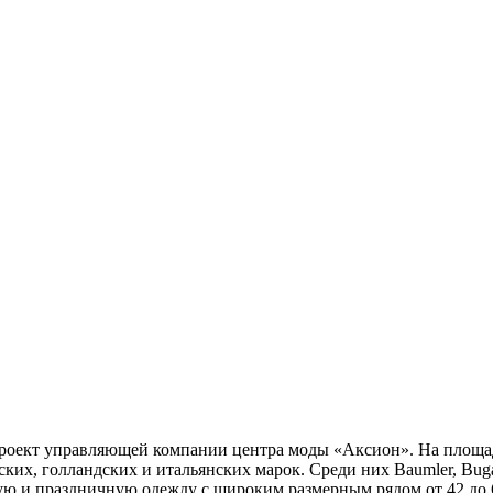
оект управляющей компании центра моды «Аксион». На площад
х, голландских и итальянских марок. Среди них Baumler, Bugatti, 
ю и праздничную одежду с широким размерным рядом от 42 до 6