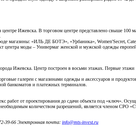
центре Ижевска. В торговом центре представлено свыше 100 ма
.
де магазины: «ИЛЬ ДЕ БОТЭ», «Урбаника», Women'Secret, Cateri
роект центра моды – Универмаг женской и мужской одежды европе
города Ижевска. Центр построен в восьми этажах. Первые эта
орговые галереи с магазинами одежды и аксессуаров и продукто
ной банкоматов и платежных терминалов.
с работ от проектирования до сдачи объекта под «ключ». Осущ
 необходимым количеством разрешений, является членом СРО «С
 72-39-66
Электронная почта:
info@mts-invest.ru